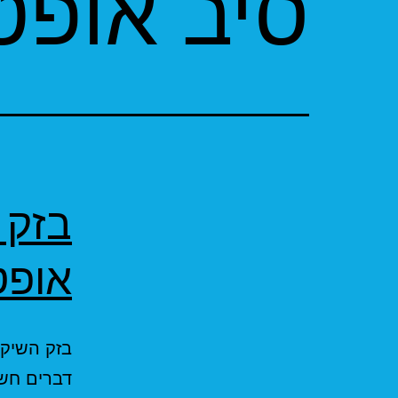
סיב אופט
בזק 
אופט
בזק השיקו
דברים חש