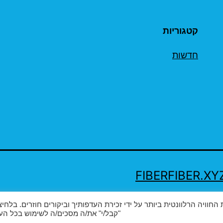
קטגוריות
חדשות
אתרנו בכדי להעניק לך את החוויה הרלוונטית ביותר על ידי זכירת העדפותיך וביקורים חוזרים. בלח
"קבל/י" את/ה מסכים/ה לשימוש בכל העו