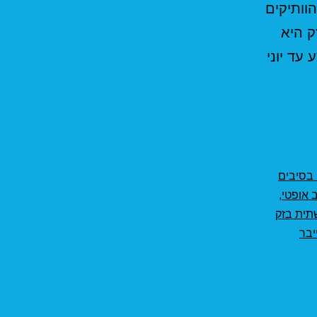
וותיקים
אנלימיטד IBC" . נכון להיום 18/03/2021 בזק היא
תקנה של 900 ש"ח (450 במבצע עד יוני
 בסיבים
 אופטי
,
תית בזק
יבר