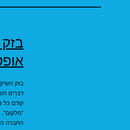
בזק 
אופט
בזק השיקו
דברים חש
קודם כל נ