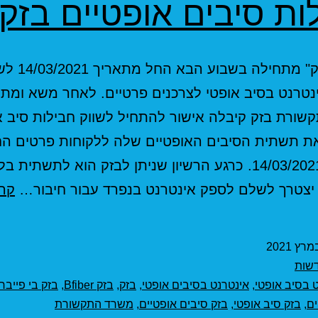
ות סיבים אופטיים בזק
חברת "בזק" מתחילה בשבוע הב
נטרנט בסיב אופטי לצרכנים פרטיים. לאחר משא ומתן
ורת בזק קיבלה אישור להתחיל לשווק חבילות סיב א
את תשתית הסיבים האופטיים שלה ללקוחות פרטים ה
מתאריך 14/03/2021. כרגע הרשיון שניתן לבזק הוא לתשתית ב
יצטרך לשלם לספק אינטרנט בנפרד עבור חיבור…
קרא
שות
 בסיב אופטי
,
אינטרנט בסיבים אופטי
,
בזק
,
בזק Bfiber
,
בזק בי פייבר
ים
,
בזק סיב אופטי
,
בזק סיבים אופטיים
,
משרד התקשורת