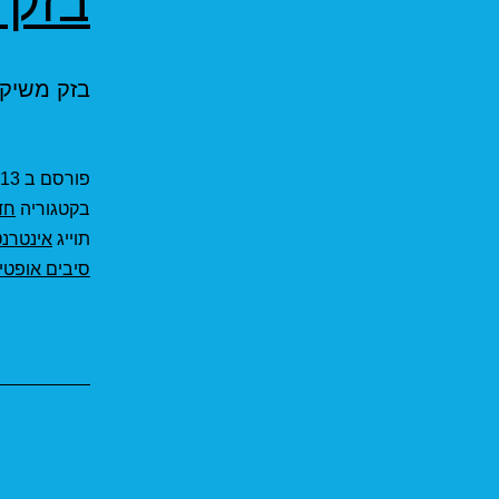
בזק הש
בזק משיקה מחר 14/03/2021 את רש
פורסם ב
13 במרץ 2021
בקטגוריה
חד
תוייג
אינטרנט
סיבים אופטי