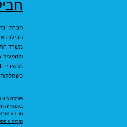
חביל
חבילות אי
משרד התקש
ולהפעיל 
כשהלקוח 
פורסם ב
9 במרץ 2021
בקטגוריה
חד
תוייג
אינטרנט
סיבים אופטי