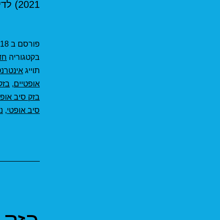
2021) לדירה בבניין…
פורסם ב
18 במרץ 2021
בקטגוריה
חד
תוייג
אינטרנט
אופטיים
,
בזק
בזק סיב אופט
סיב אופטי
,
נת