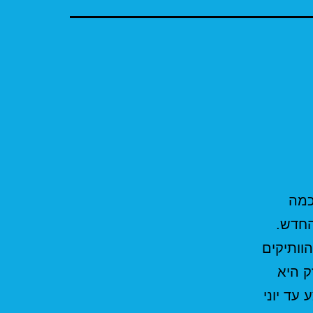
כמה
החדש.
וותיקים
אנלימיטד IBC" . נכון להיום 18/03/2021 בזק היא
תקנה של 900 ש"ח (450 במבצע עד יוני