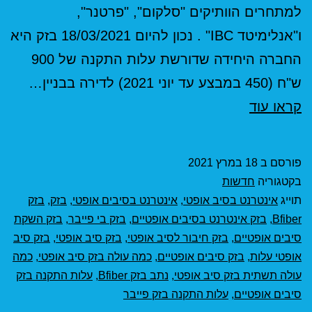
למתחרים הוותיקים "סלקום", "פרטנר",
ו"אנלימיטד IBC" . נכון להיום 18/03/2021 בזק היא
החברה היחידה שדורשת עלות התקנה של 900
ש"ח (450 במבצע עד יוני 2021) לדירה בבניין…
בזק
קראו עוד
תמחור
אינטרנט
פורסם ב
18 במרץ 2021
בסיב
בקטגוריה
חדשות
אופטי
תוייג
אינטרנט בסיב אופטי
,
אינטרנט בסיבים אופטי
,
בזק
,
בזק
Bfiber
,
בזק אינטרנט בסיבים אופטיים
,
בזק בי פייבר
,
בזק השקת
סיבים אופטיים
,
בזק חיבור לסיב אופטי
,
בזק סיב אופטי
,
בזק סיב
אופטי עלות
,
בזק סיבים אופטיים
,
כמה עולה בזק סיב אופטי
,
כמה
עולה תשתית בזק סיב אופטי
,
נתב בזק Bfiber
,
עלות התקנה בזק
סיבים אופטיים
,
עלות התקנה בזק פייבר