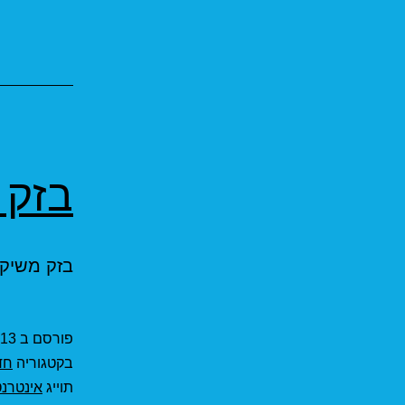
בזק הש
בזק משיקה מחר 14/03/2021 את רש
פורסם ב
13 במרץ 2021
בקטגוריה
חד
תוייג
אינטרנט