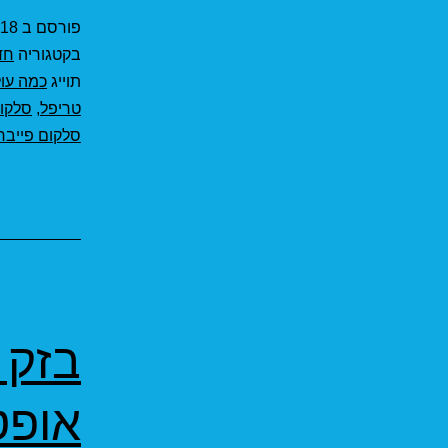
פורסם ב
18 במרץ 2021
בקטגוריה
חד
תוייג
כמה עול
טריפל
,
סלקום
סלקום פייבר
בזק 
אופט