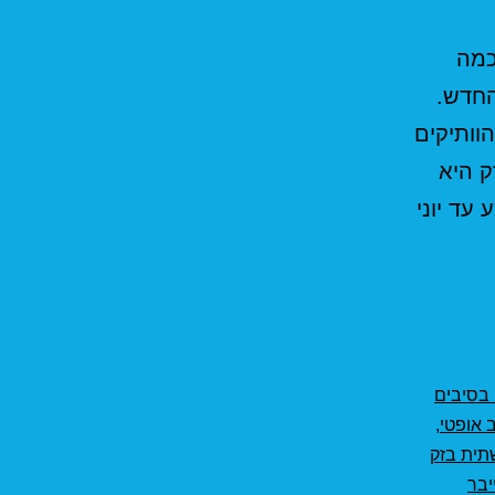
כמה
החדש.
וותיקים
אנלימיטד IBC" . נכון להיום 18/03/2021 בזק היא
תקנה של 900 ש"ח (450 במבצע עד יוני
 בסיבים
 אופטי
,
תית בזק
יבר