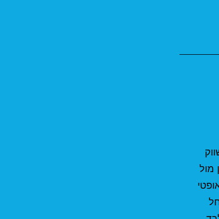
א החל מתאריך 14/03/2021 לשווק
 מול
ופטי
חל
לבד,