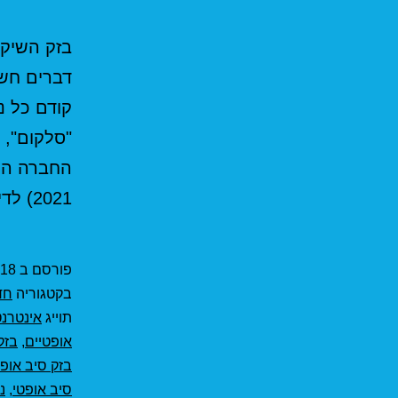
בזק השיקו
דברים חש
קודם כל נ
2021) לדירה בבניין…
פורסם ב
18 במרץ 2021
בקטגוריה
חד
תוייג
אינטרנט
אופטיים
,
בזק
בזק סיב אופט
סיב אופטי
,
נת